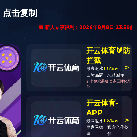
国大陆）官方网站
|
星空官网首页入口_星空(中国)
|