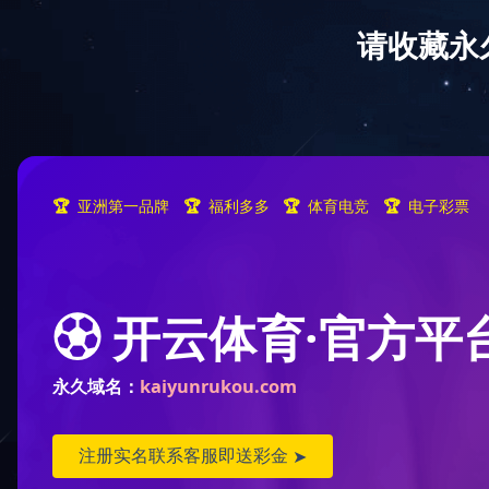
对象已移动
可在
此处
找到该文档
米兰体育·公司网站在线
|
leyu
|
8xbet官方网页版
|
九游app官方
AIYOUXI.COM
|