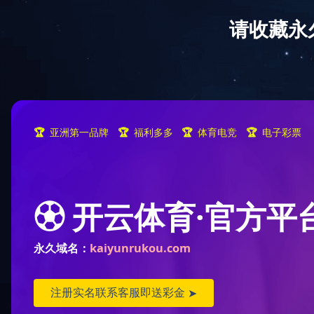
对象已移动
可在
此处
找到该文档
米兰体育·公司网站在线
|
leyu
|
8xbet官方网页版
|
九游app官方
AIYOUXI.COM
|