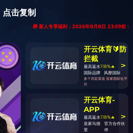
国大陆）官方网站
|
星空官网首页入口_星空(中国)
|