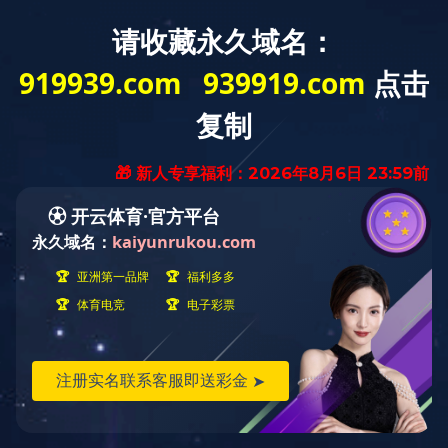
对象已移动
可在
此处
找到该文档
米兰体育·公司网站在线
|
leyu
|
8xbet官方网页版
|
九游app官方
端入口
|
ML.COM米兰体育(中国)科技公司
|
k8体育
|
mk体育
（中国大陆）官方网站
|
星空官网首页入口_星空(中国)
|
AIYOUXI.COM
|